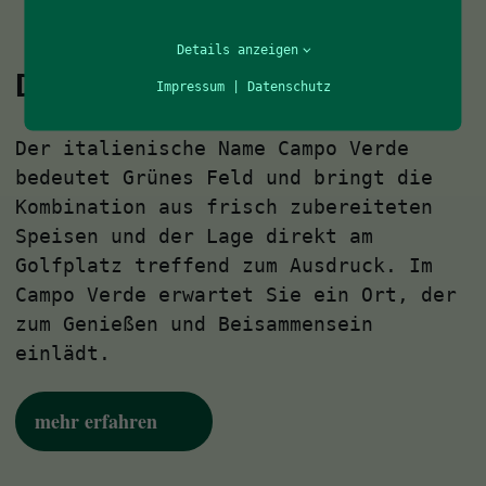
Details anzeigen
Das grüne Feld
Impressum
|
Datenschutz
Der italienische Name Campo Verde
bedeutet Grünes Feld und bringt die
Kombination aus frisch zubereiteten
Speisen und der Lage direkt am
Golfplatz treffend zum Ausdruck. Im
Campo Verde erwartet Sie ein Ort, der
zum Genießen und Beisammensein
einlädt.
mehr erfahren