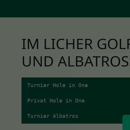
IM LICHER GOL
UND ALBATROS
Turnier Hole in One
Privat Hole in One
Turnier Albatros